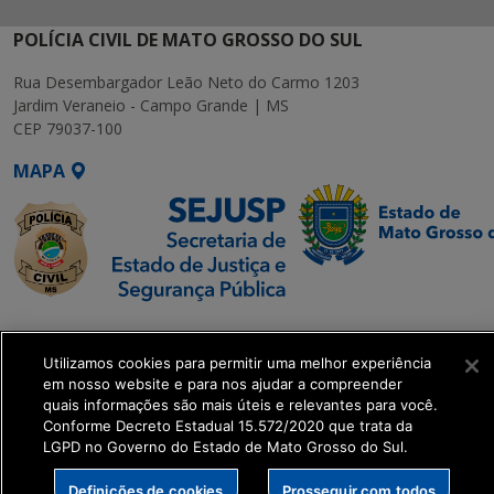
POLÍCIA CIVIL DE MATO GROSSO DO SUL
Rua Desembargador Leão Neto do Carmo 1203
Jardim Veraneio - Campo Grande | MS
CEP 79037-100
MAPA
SETDIG | Secretaria-
Executiva de
Utilizamos cookies para permitir uma melhor experiência
Transformação Digital
em nosso website e para nos ajudar a compreender
quais informações são mais úteis e relevantes para você.
Conforme Decreto Estadual 15.572/2020 que trata da
get_footer();
LGPD no Governo do Estado de Mato Grosso do Sul.
Definições de cookies
Prosseguir com todos