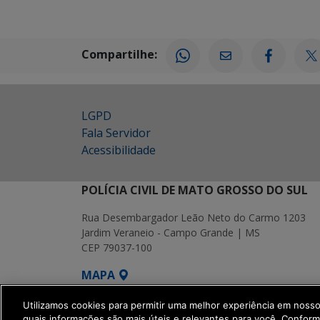
Compartilhe:
LGPD
Fala Servidor
Acessibilidade
POLÍCIA CIVIL DE MATO GROSSO DO SUL
Rua Desembargador Leão Neto do Carmo 1203
Jardim Veraneio - Campo Grande | MS
CEP 79037-100
MAPA
SETDIG | Secretaria-Executiva de Transf
Utilizamos cookies para permitir uma melhor experiência em noss
quais informações são mais úteis e relevantes para você. Confor