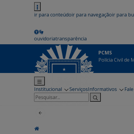
ir para conteúdo
ir para navegação
ir para b
ouvidoria
transparência
PCMS
Polícia Civil de
Institucional
Serviços
Informativos
Fal
Pesquisar
por: