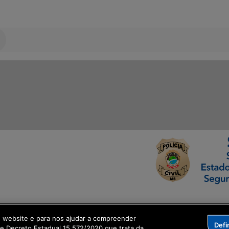
ormação Digital
o website e para nos ajudar a compreender
Defi
me Decreto Estadual 15.572/2020 que trata da