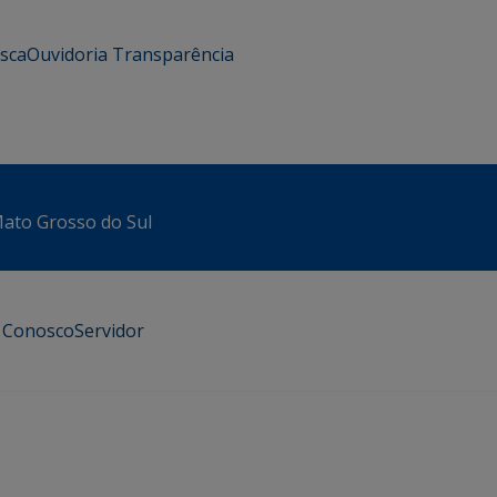
usca
Ouvidoria
Transparência
 Mato Grosso do Sul
e Conosco
Servidor