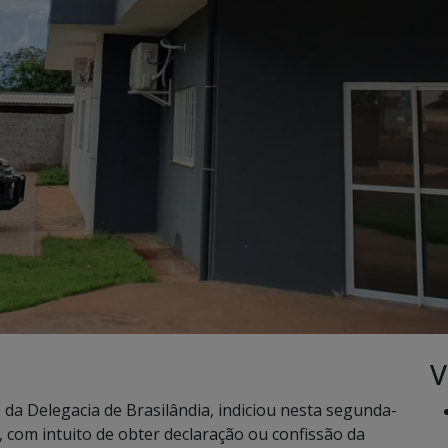
V
o da Delegacia de Brasilândia, indiciou nesta segunda-
a, com intuito de obter declaração ou confissão da