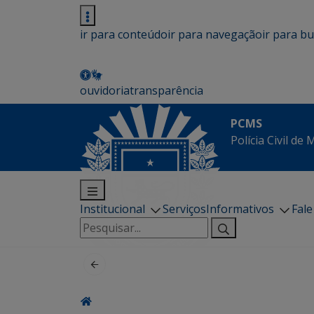
ir para conteúdo
ir para navegação
ir para b
ouvidoria
transparência
PCMS
Polícia Civil de
Institucional
Serviços
Informativos
Fal
Pesquisar
por: