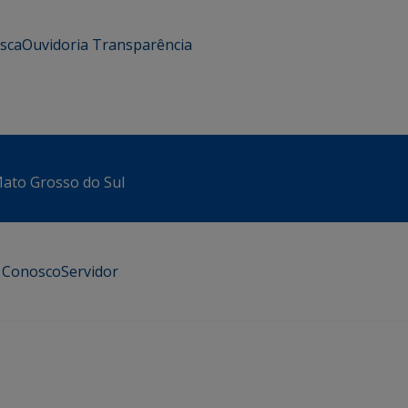
usca
Ouvidoria
Transparência
 Mato Grosso do Sul
e Conosco
Servidor