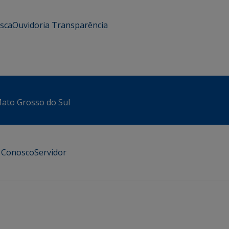
usca
Ouvidoria
Transparência
 Mato Grosso do Sul
e Conosco
Servidor