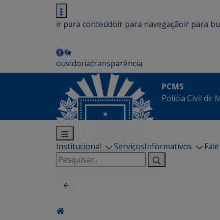
ir para conteúdo
ir para navegação
ir para b
ouvidoria
transparência
PCMS
Polícia Civil de
Institucional
Serviços
Informativos
Fal
Pesquisar
por: