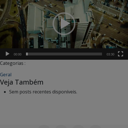
vídeo
00:00
03:30
Categorias :
Geral
Veja Também
Sem posts recentes disponíveis.