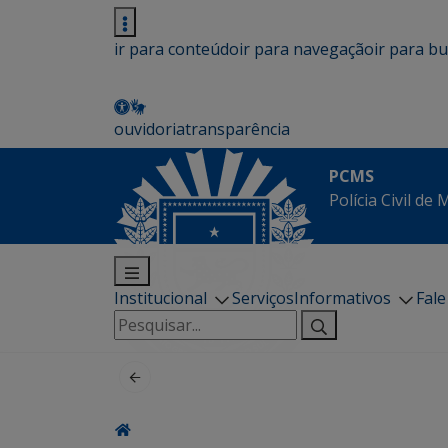
ir para conteúdo
ir para navegação
ir para b
ouvidoria
transparência
PCMS
Polícia Civil de
Institucional
Serviços
Informativos
Fal
Pesquisar
por: