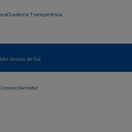
usca
Ouvidoria
Transparência
 Mato Grosso do Sul
e Conosco
Servidor