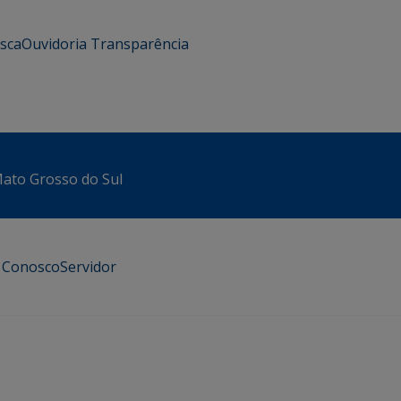
usca
Ouvidoria
Transparência
 Mato Grosso do Sul
e Conosco
Servidor