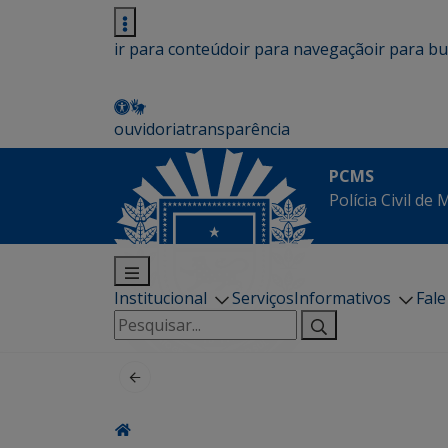
ir para conteúdo
ir para navegação
ir para b
ouvidoria
transparência
PCMS
Polícia Civil de
Institucional
Serviços
Informativos
Fal
Pesquisar
por: