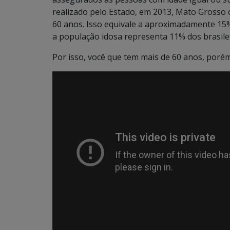
realizado pelo Estado, em 2013, Mato Grosso 
60 anos. Isso equivale a aproximadamente 15
a população idosa representa 11% dos brasile
Por isso, você que tem mais de 60 anos, porém é