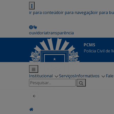
ir para conteúdo
ir para navegação
ir para b
ouvidoria
transparência
PCMS
Polícia Civil de
Institucional
Serviços
Informativos
Fal
Pesquisar
por: