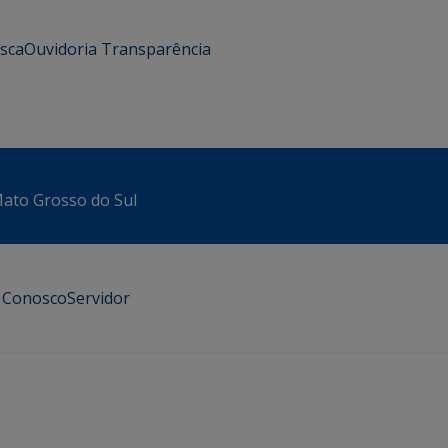
usca
Ouvidoria
Transparência
 Mato Grosso do Sul
e Conosco
Servidor