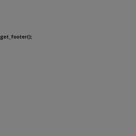
SETDIG | Secretaria-
Executiva de
Transformação Digital
get_footer();