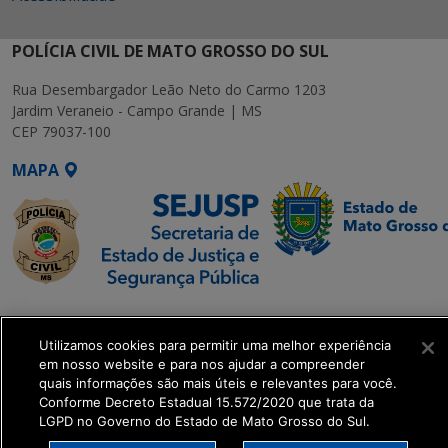
POLÍCIA CIVIL DE MATO GROSSO DO SUL
Rua Desembargador Leão Neto do Carmo 1203
Jardim Veraneio - Campo Grande | MS
CEP 79037-100
MAPA
SETDIG | Secretaria-
Executiva de
Utilizamos cookies para permitir uma melhor experiência
Transformação Digital
em nosso website e para nos ajudar a compreender
quais informações são mais úteis e relevantes para você.
Conforme Decreto Estadual 15.572/2020 que trata da
get_footer();
LGPD no Governo do Estado de Mato Grosso do Sul.