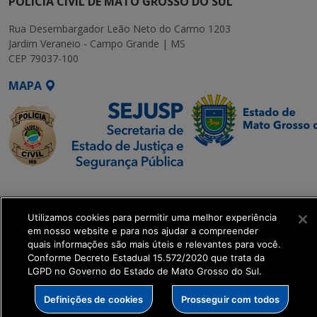
POLÍCIA CIVIL DE MATO GROSSO DO SUL
Rua Desembargador Leão Neto do Carmo 1203
Jardim Veraneio - Campo Grande | MS
CEP 79037-100
MAPA
SETDIG | Secretaria-
Executiva de
Utilizamos cookies para permitir uma melhor experiência
Transformação Digital
em nosso website e para nos ajudar a compreender
quais informações são mais úteis e relevantes para você.
get_footer();
Conforme Decreto Estadual 15.572/2020 que trata da
LGPD no Governo do Estado de Mato Grosso do Sul.
Definições de cookies
Prosseguir com todos