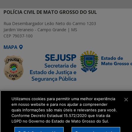
POLÍCIA CIVIL DE MATO GROSSO DO SUL
Rua Desembargador Leão Neto do Carmo 1203
Jardim Veraneio - Campo Grande | MS
CEP 79037-100
MAPA
SETDIG | Secretaria-
Executiva de
Utilizamos cookies para permitir uma melhor experiência
Transformação Digital
em nosso website e para nos ajudar a compreender
quais informações são mais úteis e relevantes para você.
Conforme Decreto Estadual 15.572/2020 que trata da
get_footer();
LGPD no Governo do Estado de Mato Grosso do Sul.