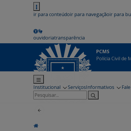
ir para conteúdo
ir para navegação
ir para b
ouvidoria
transparência
PCMS
Polícia Civil de
Institucional
Serviços
Informativos
Fal
Pesquisar
por: