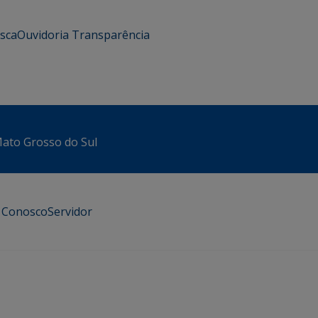
usca
Ouvidoria
Transparência
 Mato Grosso do Sul
e Conosco
Servidor