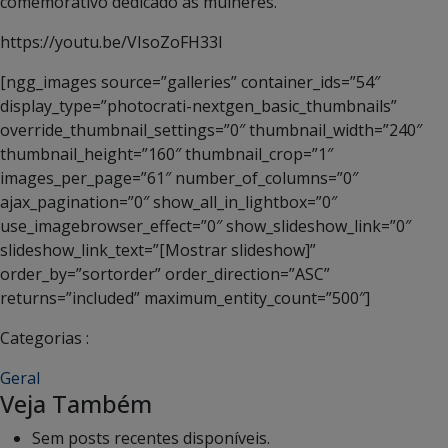
comemorativo dedicado às mulheres.
https://youtu.be/VIsoZoFH33I
[ngg_images source=”galleries” container_ids=”54″
display_type=”photocrati-nextgen_basic_thumbnails”
override_thumbnail_settings=”0″ thumbnail_width=”240″
thumbnail_height=”160″ thumbnail_crop=”1″
images_per_page=”61″ number_of_columns=”0″
ajax_pagination=”0″ show_all_in_lightbox=”0″
use_imagebrowser_effect=”0″ show_slideshow_link=”0″
slideshow_link_text=”[Mostrar slideshow]”
order_by=”sortorder” order_direction=”ASC”
returns=”included” maximum_entity_count=”500″]
Categorias :
Geral
Veja Também
Sem posts recentes disponíveis.