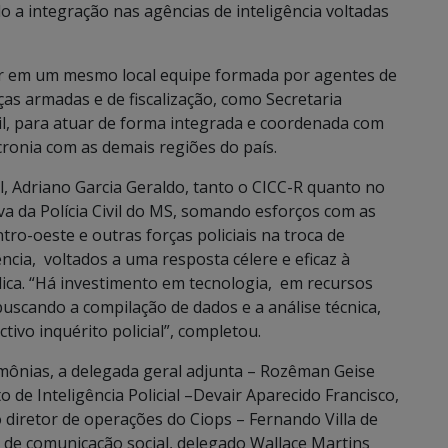
 a integração nas agências de inteligência voltadas
ir em um mesmo local equipe formada por agentes de
rças armadas e de fiscalização, como Secretaria
il, para atuar de forma integrada e coordenada com
ronia com as demais regiões do país.
il, Adriano Garcia Geraldo, tanto o CICC-R quanto no
va da Polícia Civil do MS, somando esforços com as
tro-oeste e outras forças policiais na troca de
ncia, voltados a uma resposta célere e eficaz à
ica. “Há investimento em tecnologia, em recursos
buscando a compilação de dados e a análise técnica,
tivo inquérito policial”, completou.
imônias, a delegada geral adjunta – Rozêman Geise
 de Inteligência Policial –Devair Aparecido Francisco,
o diretor de operações do Ciops – Fernando Villa de
 e de comunicação social, delegado Wallace Martins