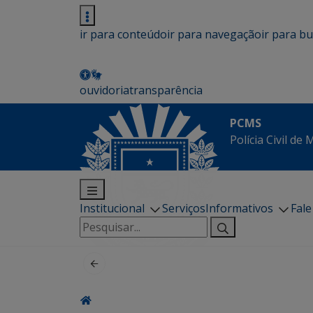
ir para conteúdo
ir para navegação
ir para b
ouvidoria
transparência
PCMS
Polícia Civil de
Institucional
Serviços
Informativos
Fal
Pesquisar
por: