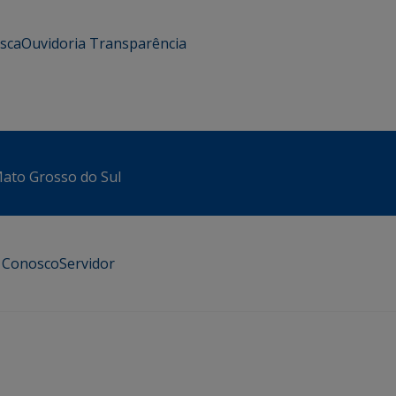
usca
Ouvidoria
Transparência
 Mato Grosso do Sul
e Conosco
Servidor