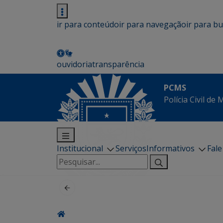
ir para conteúdo
ir para navegação
ir para b
ouvidoria
transparência
PCMS
Polícia Civil de
Institucional
Serviços
Informativos
Fal
Pesquisar
por: