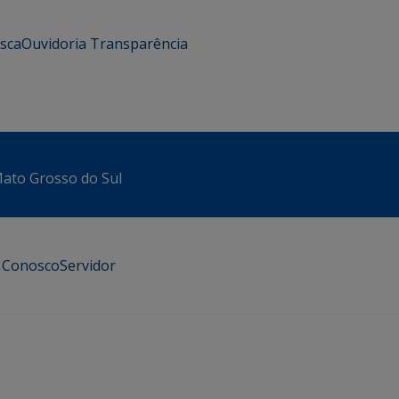
usca
Ouvidoria
Transparência
 Mato Grosso do Sul
e Conosco
Servidor