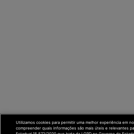
Utilizamos cookies para permitir uma melhor experiência em no
compreender quais informações são mais úteis e relevantes p
Estadual 15.572/2020 que trata da LGPD no Governo do Estad