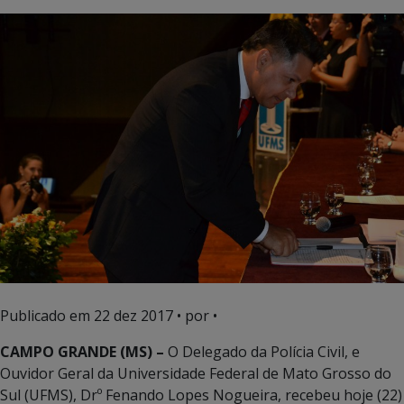
Publicado em
22 dez 2017
• por •
CAMPO GRANDE (MS) –
O Delegado da Polícia Civil, e
Ouvidor Geral da Universidade Federal de Mato Grosso do
Sul (UFMS), Drº Fenando Lopes Nogueira, recebeu hoje (22)