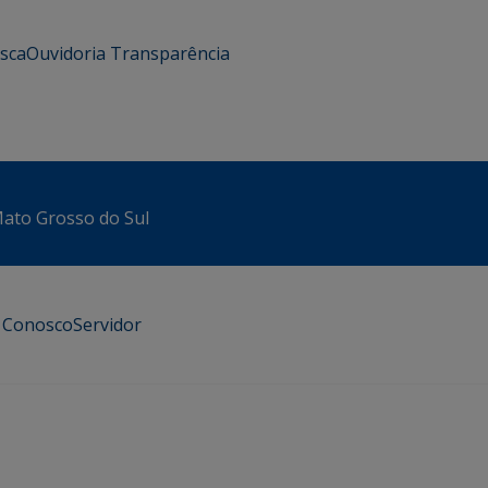
usca
Ouvidoria
Transparência
 Mato Grosso do Sul
e Conosco
Servidor