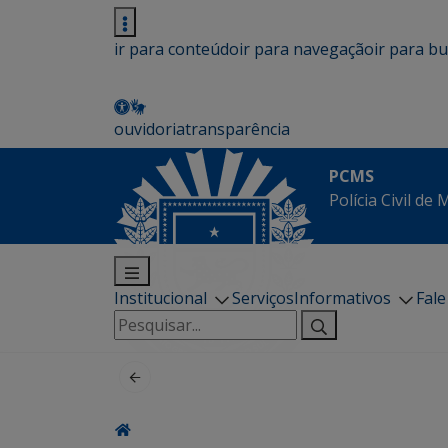
ir para conteúdo
ir para navegação
ir para b
ouvidoria
transparência
PCMS
Polícia Civil de
Institucional
Serviços
Informativos
Fal
Pesquisar
por: