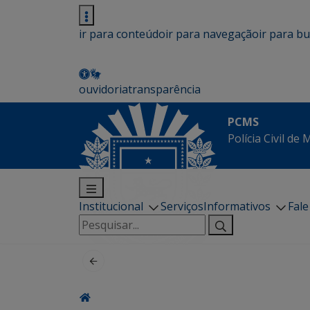
ir para conteúdo
ir para navegação
ir para b
ouvidoria
transparência
PCMS
Polícia Civil de
Institucional
Serviços
Informativos
Fal
Pesquisar
por: