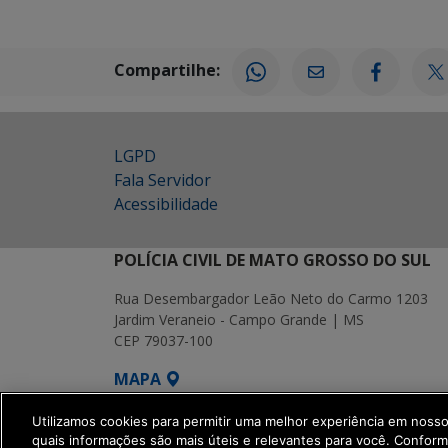
Compartilhe:
LGPD
Fala Servidor
Acessibilidade
POLÍCIA CIVIL DE MATO GROSSO DO SUL
Rua Desembargador Leão Neto do Carmo 1203
Jardim Veraneio - Campo Grande | MS
CEP 79037-100
MAPA
SETDIG | Secretaria-Executiva de Transf
Utilizamos cookies para permitir uma melhor experiência em noss
quais informações são mais úteis e relevantes para você. Confor