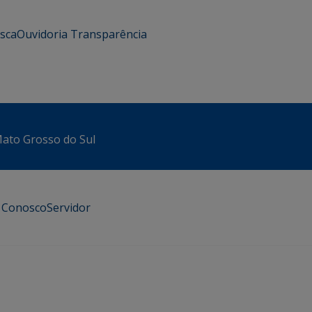
usca
Ouvidoria
Transparência
 Mato Grosso do Sul
e Conosco
Servidor