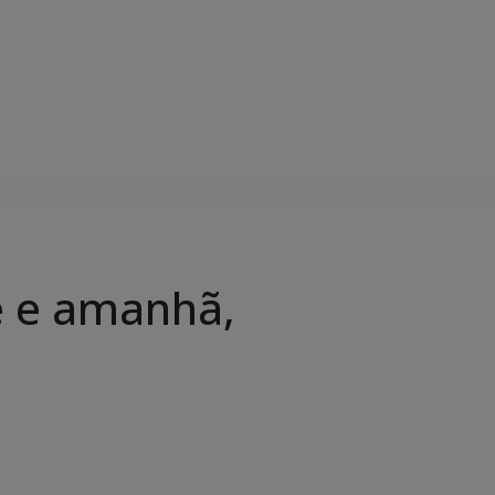
je e amanhã,
a