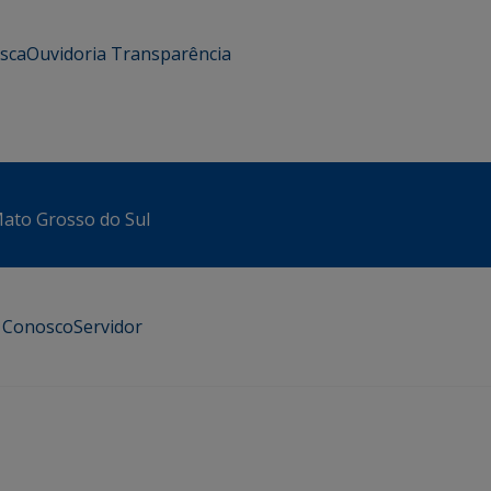
usca
Ouvidoria
Transparência
 Mato Grosso do Sul
e Conosco
Servidor