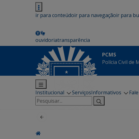
ir para conteúdo
ir para navegação
ir para b
ouvidoria
transparência
PCMS
Polícia Civil de
Institucional
Serviços
Informativos
Fal
Pesquisar
por: