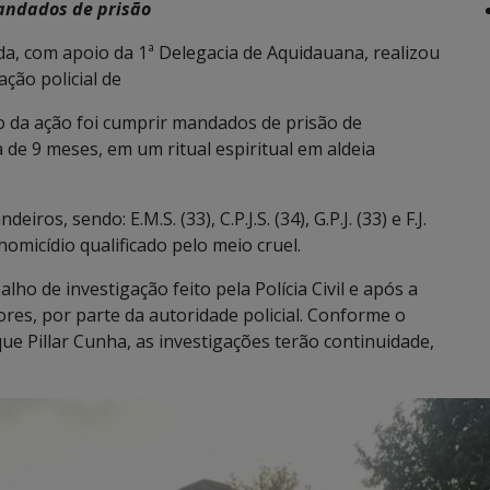
andados de prisão
nda, com apoio da 1ª Delegacia de Aquidauana, realizou
ção policial de
 da ação foi cumprir mandados de prisão de
 de 9 meses, em um ritual espiritual em aldeia
ros, sendo: E.M.S. (33), C.P.J.S. (34), G.P.J. (33) e F.J.
homicídio qualificado pelo meio cruel.
ho de investigação feito pela Polícia Civil e após a
res, por parte da autoridade policial. Conforme o
e Pillar Cunha, as investigações terão continuidade,