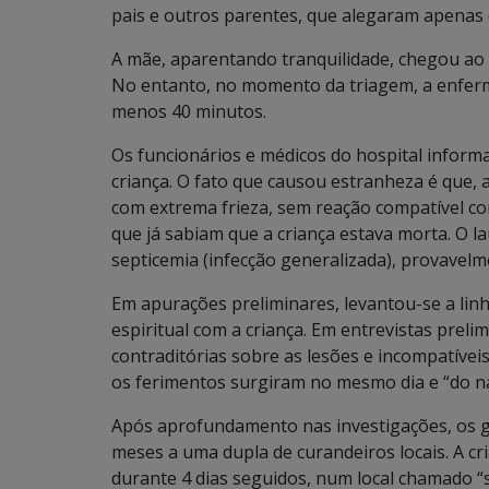
pais e outros parentes, que alegaram apenas 
A mãe, aparentando tranquilidade, chegou ao h
No entanto, no momento da triagem, a enferm
menos 40 minutos.
Os funcionários e médicos do hospital inform
criança. O fato que causou estranheza é que, a
com extrema frieza, sem reação compatível co
que já sabiam que a criança estava morta. O l
septicemia (infecção generalizada), provavelm
Em apurações preliminares, levantou-se a linha
espiritual com a criança. Em entrevistas preli
contraditórias sobre as lesões e incompatívei
os ferimentos surgiram no mesmo dia e “do n
Após aprofundamento nas investigações, os g
meses a uma dupla de curandeiros locais. A cr
durante 4 dias seguidos, num local chamado “s