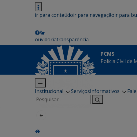
ir para conteúdo
ir para navegação
ir para b
ouvidoria
transparência
PCMS
Polícia Civil de
Institucional
Serviços
Informativos
Fal
Pesquisar
por: