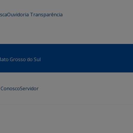
usca
Ouvidoria
Transparência
 Mato Grosso do Sul
e Conosco
Servidor