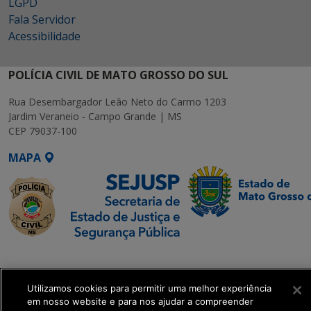
LGPD
Fala Servidor
Acessibilidade
POLÍCIA CIVIL DE MATO GROSSO DO SUL
Rua Desembargador Leão Neto do Carmo 1203
Jardim Veraneio - Campo Grande | MS
CEP 79037-100
MAPA
SETDIG | Secretaria-
Executiva de
Transformação Digital
Utilizamos cookies para permitir uma melhor experiência
em nosso website e para nos ajudar a compreender