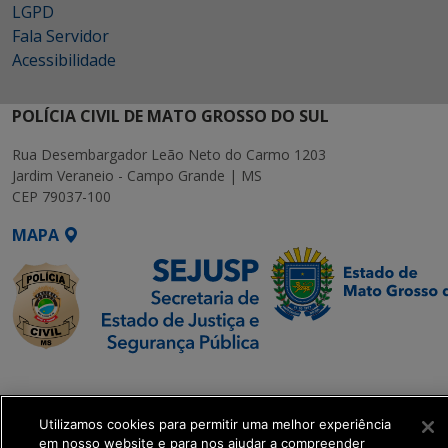
LGPD
Fala Servidor
Acessibilidade
POLÍCIA CIVIL DE MATO GROSSO DO SUL
Rua Desembargador Leão Neto do Carmo 1203
Jardim Veraneio - Campo Grande | MS
CEP 79037-100
MAPA
SETDIG | Secretaria-
Executiva de
Transformação Digital
Utilizamos cookies para permitir uma melhor experiência
em nosso website e para nos ajudar a compreender