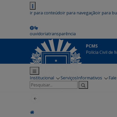
ir para conteúdo
ir para navegação
ir para b
ouvidoria
transparência
PCMS
Polícia Civil de
Institucional
Serviços
Informativos
Fal
Pesquisar
por: