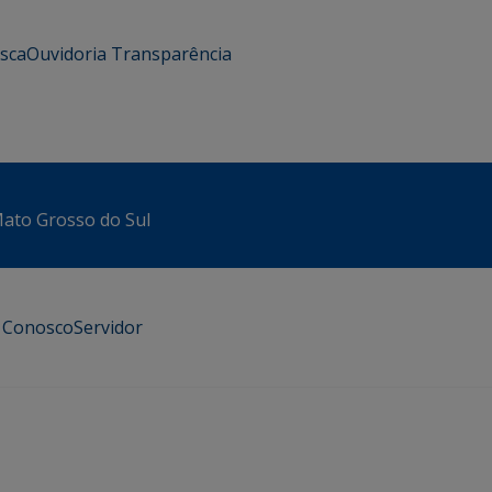
usca
Ouvidoria
Transparência
 Mato Grosso do Sul
e Conosco
Servidor