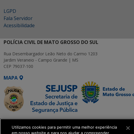
LGPD
Fala Servidor
Acessibilidade
POLÍCIA CIVIL DE MATO GROSSO DO SUL
Rua Desembargador Leão Neto do Carmo 1203
Jardim Veraneio - Campo Grande | MS
CEP 79037-100
MAPA
SETDIG | Secretaria-
Executiva de
Utilizamos cookies para permitir uma melhor experiência
em nosso website e para nos ajudar a compreender