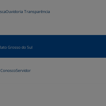
usca
Ouvidoria
Transparência
 Mato Grosso do Sul
e Conosco
Servidor