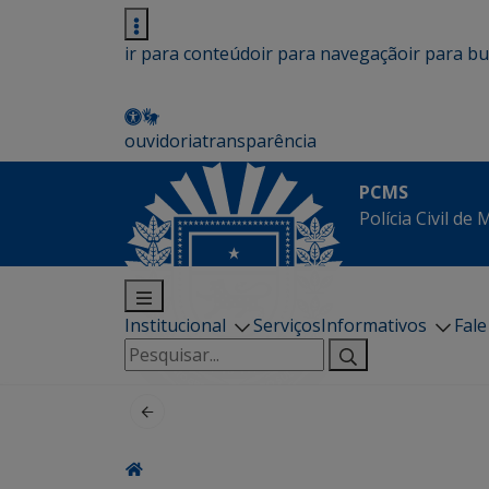
ir para conteúdo
ir para navegação
ir para b
ouvidoria
transparência
PCMS
Polícia Civil de
Institucional
Serviços
Informativos
Fal
Pesquisar
por: