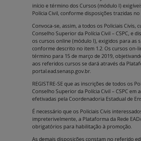
início e término dos Cursos (módulo I) exigív
Polícia Civil, conforme disposições trazidas no 
Convoca-se, assim, a todos os Policiais Civis
Conselho Superior da Polícia Civil – CSPC, e d
os cursos online (módulo I), exigidos para as 
conforme descrito no item 1.2. Os cursos on-li
término para 15 de março de 2019, objetivand
aos referidos cursos se dará através da Plat
portal.ead.senasp.gov.br.
REGISTRE-SE que as inscrições de todos os Poli
Conselho Superior da Polícia Civil – CSPC em 
efetivadas pela Coordenadoria Estadual de En
É necessário que os Policiais Civis interessad
impreterivelmente, a Plataforma da Rede EAD/
obrigatórios para habilitação à promoção.
As demais disposições constam no referido ed