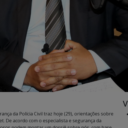
V
ça da Polícia Civil traz hoje (29), orientações sobre
et. De acordo com o especialista e segurança da
inosos podem montar um dossiê sobre nós, com base