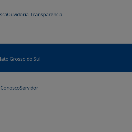
usca
Ouvidoria
Transparência
 Mato Grosso do Sul
e Conosco
Servidor