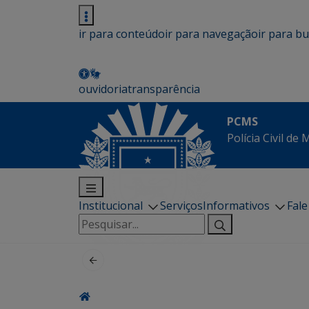
ir para conteúdo
ir para navegação
ir para b
ouvidoria
transparência
PCMS
Polícia Civil de
Institucional
Serviços
Informativos
Fal
Pesquisar
por: