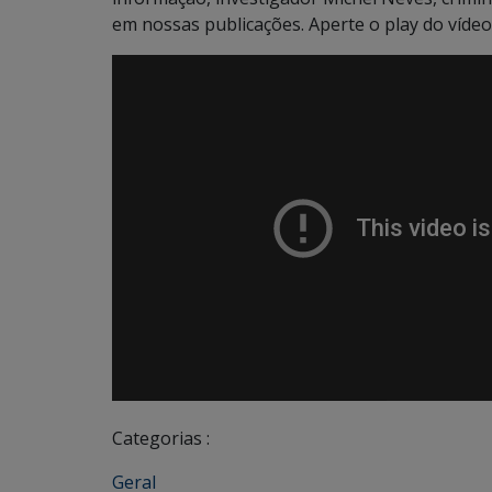
em nossas publicações. Aperte o play do vídeo 
Categorias :
Geral