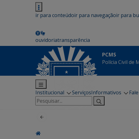
ir para conteúdo
ir para navegação
ir para b
ouvidoria
transparência
PCMS
Polícia Civil de
Institucional
Serviços
Informativos
Fal
Pesquisar
por: