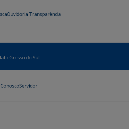
usca
Ouvidoria
Transparência
 Mato Grosso do Sul
e Conosco
Servidor