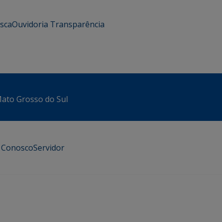
usca
Ouvidoria
Transparência
 Mato Grosso do Sul
e Conosco
Servidor