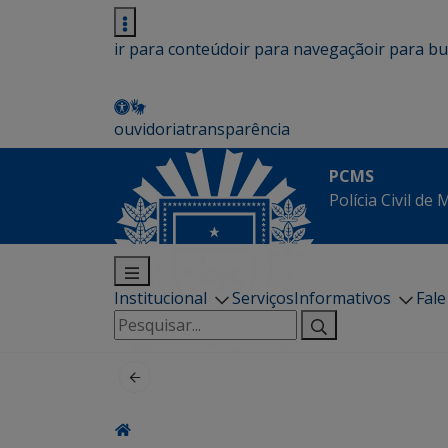
ir para conteúdo
ir para navegação
ir para b
ouvidoria
transparência
PCMS
Polícia Civil de
Institucional
Serviços
Informativos
Fal
Pesquisar
por: