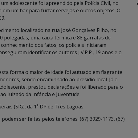
um adolescente foi apreendido pela Polícia Civil, no
 em um bar para furtar cervejas e outros objetos. O
/09.
imento localizado na rua José Gonçalves Filho, no
60 polegadas, uma caixa térmica e 88 garrafas de
conhecimento dos fatos, os policiais iniciaram
nseguiram identificar os autores J.V.P.P., 19 anos e o
desta forma o maior de idade foi autuado em flagrante
 menores, sendo encaminhado ao presídio local. Já o
dolescente, prestou declarações e foi liberado para o
o Juizado da Infância e Juventude.
Gerais (SIG), da 1ª DP de Três Lagoas.
podem ser feitas pelos telefones: (67) 3929-1173, (67)