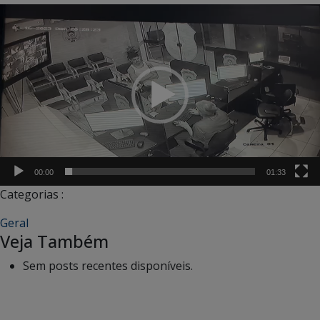
Tocador
de
vídeo
00:00
01:33
Categorias :
Geral
Veja Também
Sem posts recentes disponíveis.