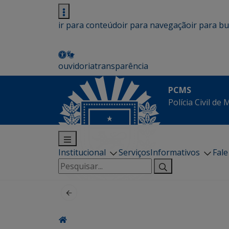
ir para conteúdo
ir para navegação
ir para b
ouvidoria
transparência
PCMS
Polícia Civil de
Institucional
Serviços
Informativos
Fal
Pesquisar
por: