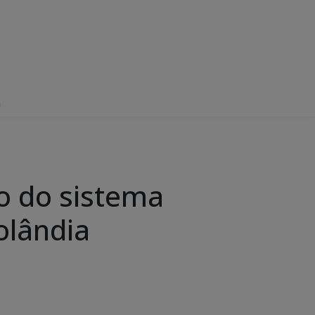
a
o do sistema
rolândia