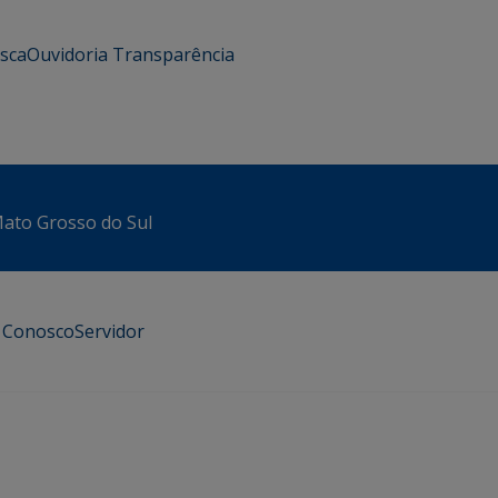
usca
Ouvidoria
Transparência
 Mato Grosso do Sul
e Conosco
Servidor