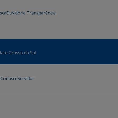
usca
Ouvidoria
Transparência
 Mato Grosso do Sul
e Conosco
Servidor