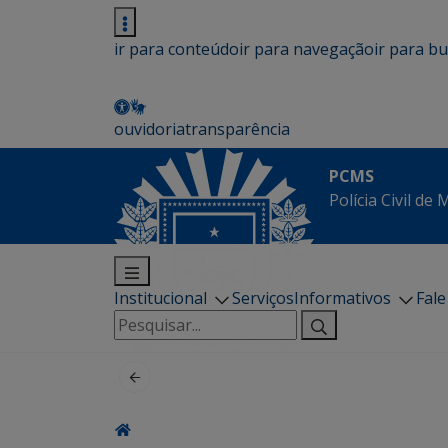
ir para conteúdo
ir para navegação
ir para b
ouvidoria
transparência
PCMS
Polícia Civil de
Institucional
Serviços
Informativos
Fal
Pesquisar
por: