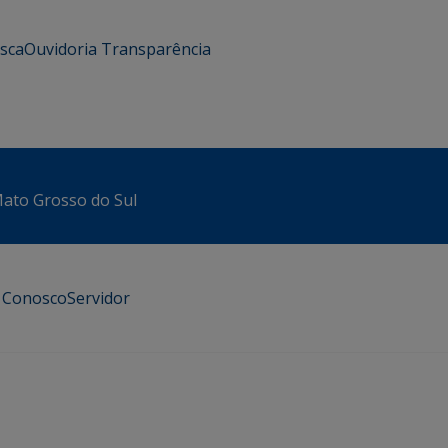
usca
Ouvidoria
Transparência
 Mato Grosso do Sul
e Conosco
Servidor