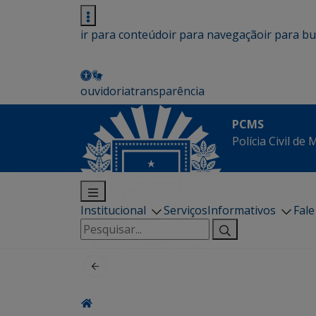
ir para conteúdo
ir para navegação
ir para b
ouvidoria
transparência
PCMS
Polícia Civil de
Institucional
Serviços
Informativos
Fal
Pesquisar
por: