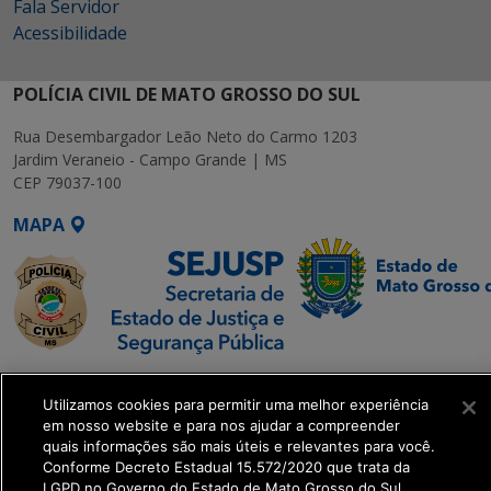
Fala Servidor
Acessibilidade
POLÍCIA CIVIL DE MATO GROSSO DO SUL
Rua Desembargador Leão Neto do Carmo 1203
Jardim Veraneio - Campo Grande | MS
CEP 79037-100
MAPA
SETDIG | Secretaria-
Executiva de
Utilizamos cookies para permitir uma melhor experiência
em nosso website e para nos ajudar a compreender
Transformação Digital
quais informações são mais úteis e relevantes para você.
Conforme Decreto Estadual 15.572/2020 que trata da
get_footer();
LGPD no Governo do Estado de Mato Grosso do Sul.