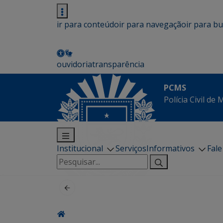
ir para conteúdo
ir para navegação
ir para b
ouvidoria
transparência
PCMS
Polícia Civil de
Institucional
Serviços
Informativos
Fal
Pesquisar
por: