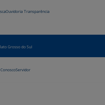
usca
Ouvidoria
Transparência
 Mato Grosso do Sul
e Conosco
Servidor