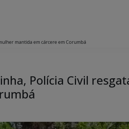
a mulher mantida em cárcere em Corumbá
nha, Polícia Civil resga
orumbá