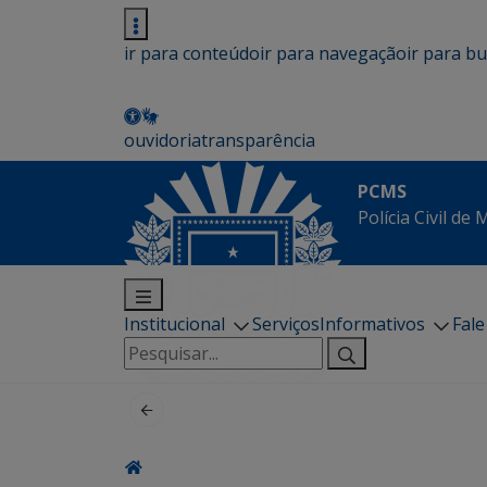
ir para conteúdo
ir para navegação
ir para b
ouvidoria
transparência
PCMS
Polícia Civil de
Institucional
Serviços
Informativos
Fal
Pesquisar
por: