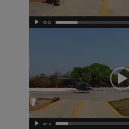
00:00
Tocador
de
vídeo
00:00