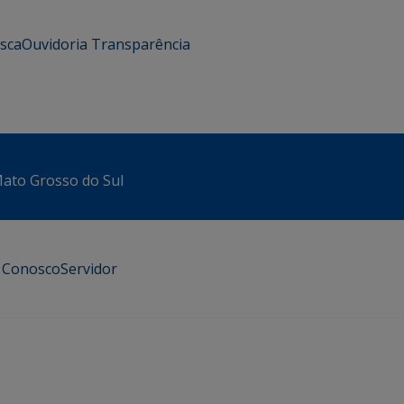
usca
Ouvidoria
Transparência
 Mato Grosso do Sul
e Conosco
Servidor