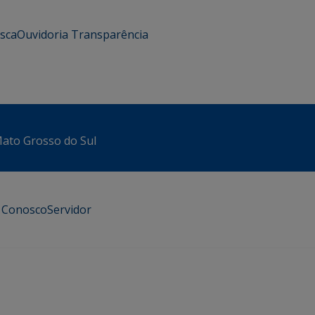
usca
Ouvidoria
Transparência
 Mato Grosso do Sul
e Conosco
Servidor