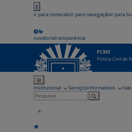
ir para conteúdo
ir para navegação
ir para b
ouvidoria
transparência
PCMS
Polícia Civil de
Institucional
Serviços
Informativos
Fal
Pesquisar
por: