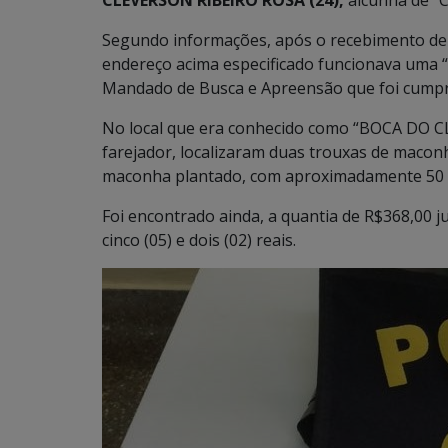
CLEVERSON RIBEIRO ROSA (24),
alcunha de “C
Segundo informações, após o recebimento de
endereço acima especificado funcionava uma “
Mandado de Busca e Apreensão que foi cumprin
No local que era conhecido como “BOCA DO CL
farejador, localizaram duas trouxas de macon
maconha plantado, com aproximadamente 50 (c
Foi encontrado ainda, a quantia de R$368,00 j
cinco (05) e dois (02) reais.