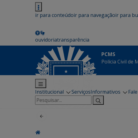
ir para conteúdo
ir para navegação
ir para b
ouvidoria
transparência
PCMS
Polícia Civil de
Institucional
Serviços
Informativos
Fal
Pesquisar
por: