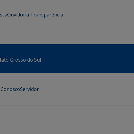
usca
Ouvidoria
Transparência
 Mato Grosso do Sul
e Conosco
Servidor