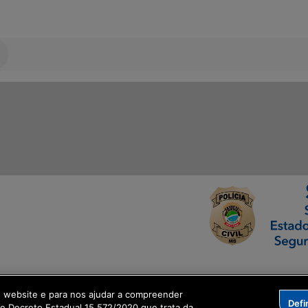
ormação Digital
o website e para nos ajudar a compreender
Defi
me Decreto Estadual 15.572/2020 que trata da