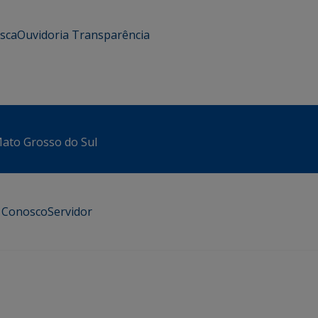
usca
Ouvidoria
Transparência
 Mato Grosso do Sul
e Conosco
Servidor