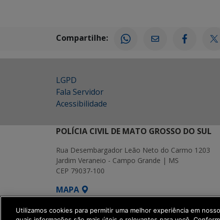
Compartilhe:
LGPD
Fala Servidor
Acessibilidade
POLÍCIA CIVIL DE MATO GROSSO DO SUL
Rua Desembargador Leão Neto do Carmo 1203
Jardim Veraneio - Campo Grande | MS
CEP 79037-100
MAPA
SETDIG | Secretaria-Executiva de Transf
Utilizamos cookies para permitir uma melhor experiência em noss
quais informações são mais úteis e relevantes para você. Confor