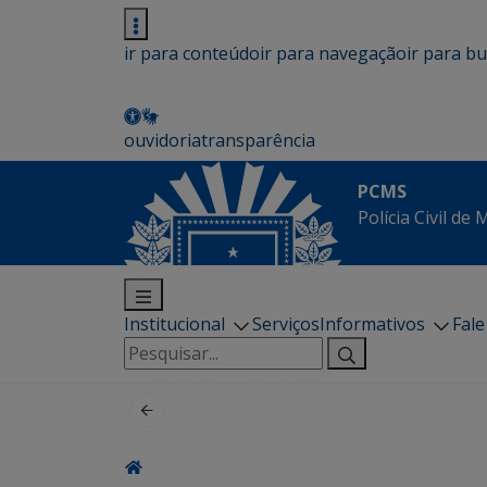
ir para conteúdo
ir para navegação
ir para b
ouvidoria
transparência
PCMS
Polícia Civil de
Institucional
Serviços
Informativos
Fal
Pesquisar
por: