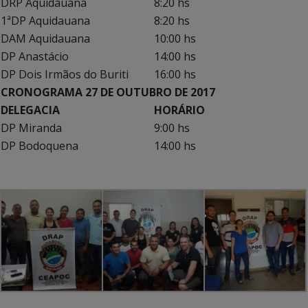
DRP Aquidauana
8:20 hs
1ªDP Aquidauana
8:20 hs
DAM Aquidauana
10:00 hs
DP Anastácio
14:00 hs
DP Dois Irmãos do Buriti
16:00 hs
CRONOGRAMA 27 DE OUTUBRO DE 2017
DELEGACIA
HORÁRIO
DP Miranda
9:00 hs
DP Bodoquena
14:00 hs