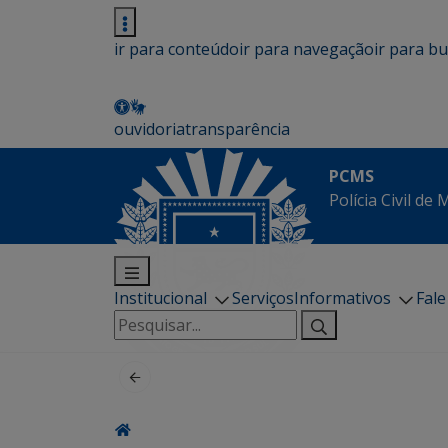
ir para conteúdo
ir para navegação
ir para b
ouvidoria
transparência
PCMS
Polícia Civil de
Institucional
Serviços
Informativos
Fal
Pesquisar
por: