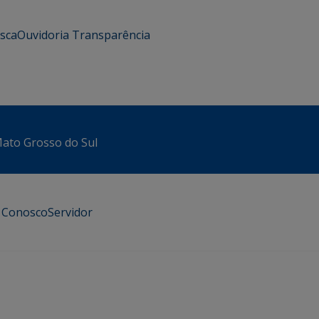
usca
Ouvidoria
Transparência
 Mato Grosso do Sul
e Conosco
Servidor