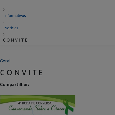
Informativos
Notícias
C O N V I T E
Geral
C O N V I T E
Compartilhar: