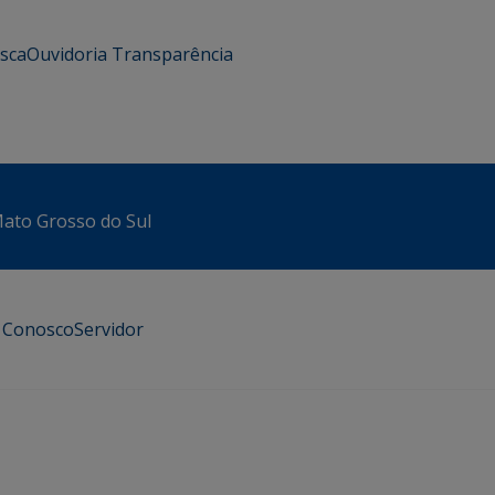
usca
Ouvidoria
Transparência
 Mato Grosso do Sul
e Conosco
Servidor