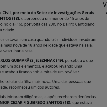
V
ia Civil, por meio do Setor de Investigações Gerais
NTOS (18),
e apreendeu um menor de 15 anos de
no dia (16), por volta das 23h, no Bairro Cantidiano,
a cidade.
res estavam em casa quando três indivíduos invadiram
ha mais nova de 18 anos de idade que estava na sala,
a vasculhar a casa.
RLOS GUIMARÃES JELEZNHAK (49)
, percebeu o que
 com um dos elementos, e acabou levando uma
e acabou ficando sob a mira de um revólver.
o celular da filha mais nova. Uma das pessoas que
dade, reconheceu um dos autores.
iais iniciaram diligências, e após receberem denúncias
NIOR CEZAR FIGUEIREDO SANTOS (18),
que estava