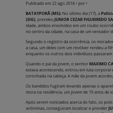
Publicado em
22 ago 2016
• por •
BATAYPORÃ (MS):
No último dia (17), a
Políc
(SIG)
, prendeu
JUNIOR CEZAR FIGUEIREDO SA
idade, ambos envolvidos em um roubo ocorrido 
no centro da cidade, na casa de um vereador d
Segundo o registro da ocorrência, os morado
a casa, um deles com um revólver rendeu a fil
enquanto os outros dois indivíduos passaram 
Quando o pai da jovem, o senhor
MAXIMO CA
estava acontecendo, entrou em luta corporal
coronhada na cabeça. A mãe da jovem acordou 
Os bandidos fugiram levando apenas o aparelh
mora na residência, um jovem de 19 anos de i
Após serem noticiados acerca do fato, os polic
anônimas, conseguiram localizar e prender
JU