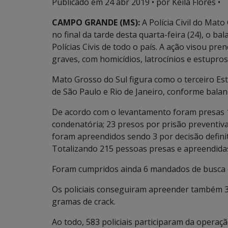
Publicado em
24 abr 2019
• por Keila Flores •
CAMPO GRANDE (MS):
A Polícia Civil do Mat
no final da tarde desta quarta-feira (24), o b
Polícias Civis de todo o país. A ação visou pre
graves, com homicídios, latrocínios e estupros
Mato Grosso do Sul figura como o terceiro E
de São Paulo e Rio de Janeiro, conforme balanç
De acordo com o levantamento foram presas 1
condenatória; 23 presos por prisão preventiva
foram apreendidos sendo 3 por decisão definiti
Totalizando 215 pessoas presas e apreendida
Foram cumpridos ainda 6 mandados de busca 
Os policiais conseguiram apreender também 3,
gramas de crack.
Ao todo, 583 policiais participaram da operaç