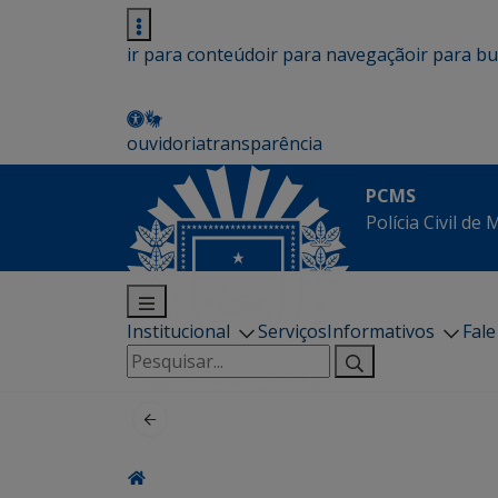
ir para conteúdo
ir para navegação
ir para b
ouvidoria
transparência
PCMS
Polícia Civil de
Institucional
Serviços
Informativos
Fal
Pesquisar
por: