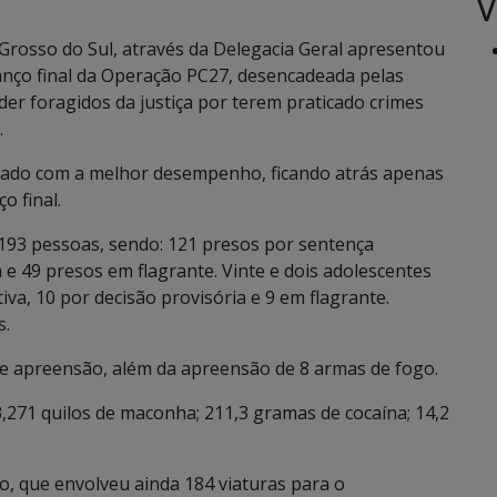
V
o Grosso do Sul, através da Delegacia Geral apresentou
alanço final da Operação PC27, desencadeada pelas
nder foragidos da justiça por terem praticado crimes
.
stado com a melhor desempenho, ficando atrás apenas
o final.
93 pessoas, sendo: 121 presos por sentença
 e 49 presos em flagrante. Vinte e dois adolescentes
va, 10 por decisão provisória e 9 em flagrante.
s.
e apreensão, além da apreensão de 8 armas de fogo.
271 quilos de maconha; 211,3 gramas de cocaína; 14,2
ão, que envolveu ainda 184 viaturas para o