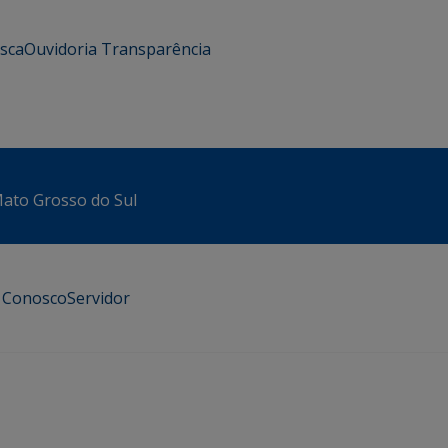
usca
Ouvidoria
Transparência
 Mato Grosso do Sul
e Conosco
Servidor