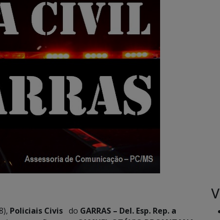
V
8),
Policiais Civis
do
GARRAS – Del. Esp. Rep. a