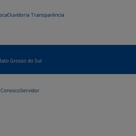
usca
Ouvidoria
Transparência
 Mato Grosso do Sul
e Conosco
Servidor