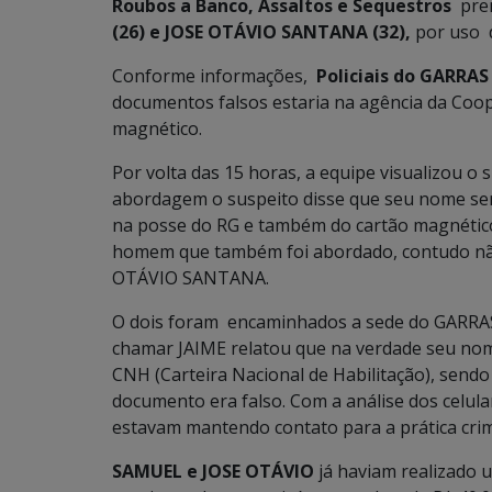
Roubos a Banco, Assaltos e Sequestros
pre
(26) e JOSE OTÁVIO SANTANA (32),
por uso 
Conforme informações,
Policiais do GARRAS
documentos falsos estaria na agência da Coope
magnético.
Por volta das 15 horas, a equipe visualizou o 
abordagem o suspeito disse que seu nome se
na posse do RG e também do cartão magnétic
homem que também foi abordado, contudo nã
OTÁVIO SANTANA.
O dois foram encaminhados a sede do GARRAS.
chamar JAIME relatou que na verdade seu n
CNH (Carteira Nacional de Habilitação), send
documento era falso. Com a análise dos celul
estavam mantendo contato para a prática cri
SAMUEL e JOSE OTÁVIO
já haviam realizado