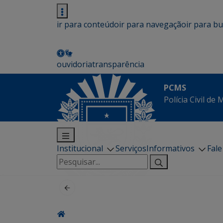
ir para conteúdo
ir para navegação
ir para b
ouvidoria
transparência
PCMS
Polícia Civil de
Institucional
Serviços
Informativos
Fal
Pesquisar
por: