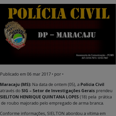
Publicado em
06 mar 2017
• por •
Maracaju (MS):
Na data de ontem (05), a
Polícia Civil
através do
SIG – Setor de Investigações Gerais
prendeu
SIELITON HENRIQUE QUINTANA LOPES
(18) pela prática
de roubo majorado pelo empregado de arma branca.
Conforme informações, SIELTON abordou a vítima em