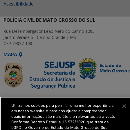
Acessibilidade
POLÍCIA CIVIL DE MATO GROSSO DO SUL
Rua Desembargador Leão Neto do Carmo 1203
Jardim Veraneio - Campo Grande | MS
CEP 79037-100
MAPA
SETDIG | Secretaria-
Executiva de
Utilizamos cookies para permitir uma melhor experiência
Transformação Digital
em nosso website e para nos ajudar a compreender
quais informações são mais úteis e relevantes para você.
Conforme Decreto Estadual 15.572/2020 que trata da
get_footer();
LGPD no Governo do Estado de Mato Grosso do Sul.