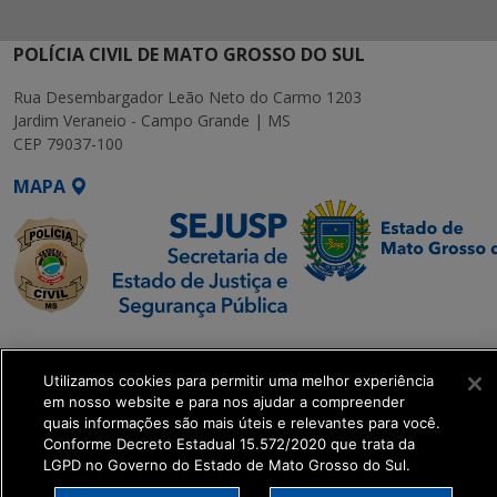
POLÍCIA CIVIL DE MATO GROSSO DO SUL
Rua Desembargador Leão Neto do Carmo 1203
Jardim Veraneio - Campo Grande | MS
CEP 79037-100
MAPA
SETDIG | Secretaria-
Executiva de
Utilizamos cookies para permitir uma melhor experiência
Transformação Digital
em nosso website e para nos ajudar a compreender
quais informações são mais úteis e relevantes para você.
Conforme Decreto Estadual 15.572/2020 que trata da
get_footer();
LGPD no Governo do Estado de Mato Grosso do Sul.