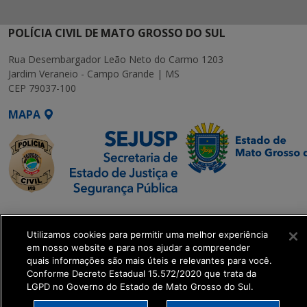
POLÍCIA CIVIL DE MATO GROSSO DO SUL
Rua Desembargador Leão Neto do Carmo 1203
Jardim Veraneio - Campo Grande | MS
CEP 79037-100
MAPA
SETDIG | Secretaria-
Executiva de
Utilizamos cookies para permitir uma melhor experiência
Transformação Digital
em nosso website e para nos ajudar a compreender
quais informações são mais úteis e relevantes para você.
Conforme Decreto Estadual 15.572/2020 que trata da
get_footer();
LGPD no Governo do Estado de Mato Grosso do Sul.