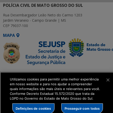
POLÍCIA CIVIL DE MATO GROSSO DO SUL
Rua Desembargador Leão Neto do Carmo 1203
Jardim Veraneio - Campo Grande | MS
CEP 79037-100
MAPA
SETDIG | Secretaria-
Executiva de
Utilizamos cookies para permitir uma melhor experiência
Transformação Digital
em nosso website e para nos ajudar a compreender
quais informações são mais úteis e relevantes para você.
Conforme Decreto Estadual 15.572/2020 que trata da
get_footer();
LGPD no Governo do Estado de Mato Grosso do Sul.
Definições de cookies
Prosseguir com todos