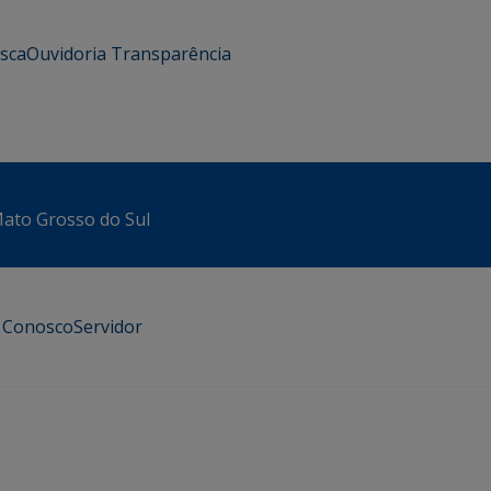
usca
Ouvidoria
Transparência
 Mato Grosso do Sul
e Conosco
Servidor