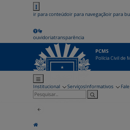
ir para conteúdo
ir para navegação
ir para b
ouvidoria
transparência
PCMS
Polícia Civil de
Institucional
Serviços
Informativos
Fal
Pesquisar
por: